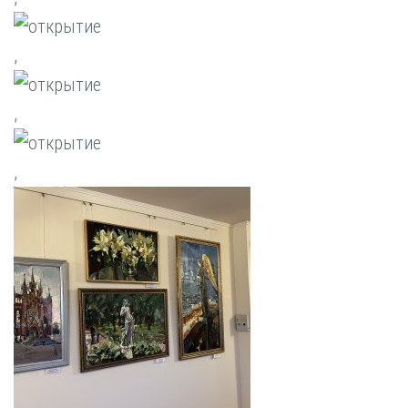
,
,
,