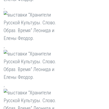
,
,
,