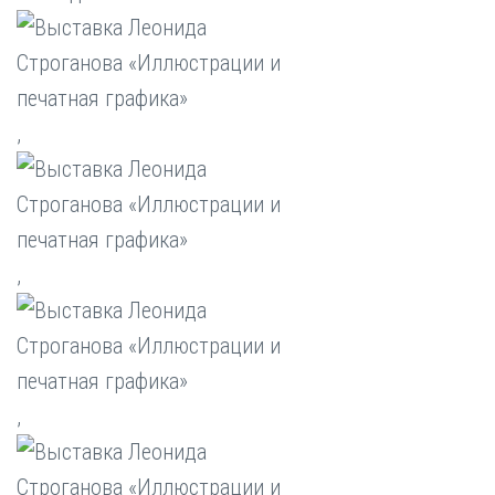
,
,
,