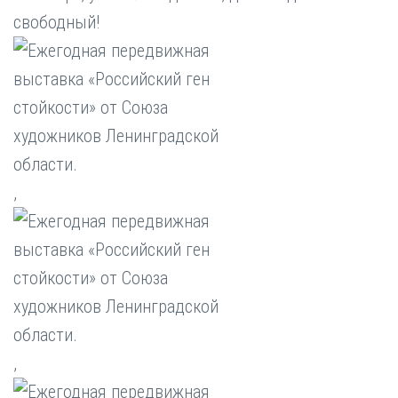
свободный!
,
,