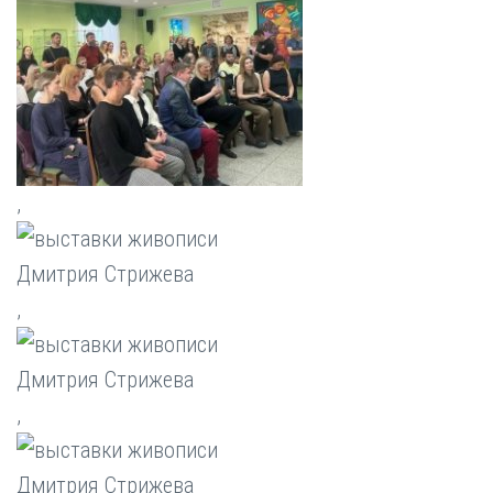
,
,
,