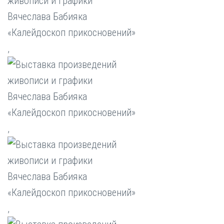
,
,
,