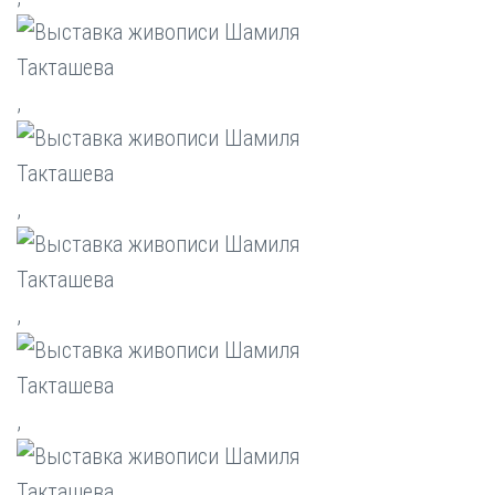
,
,
,
,