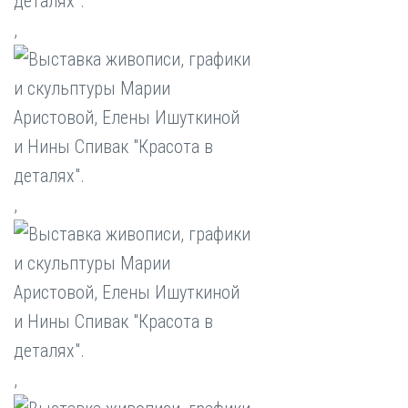
,
,
,